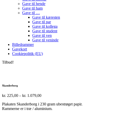
Gave til hende
Gave til ham
Gave til …
Gave til kæresten
Gave til par
Gave til kollega
Gave til student
Gave til ven
Gave til veninde
Billedrammer
Gavekort
Cookiepolitik (EU)
Tilbud!
Skanderborg
Prisinterval:
kr.
225,00
–
kr.
1.079,00
kr. 225,00
Plakaten Skanderborg i 230 gram ubestrøget papir.
til
Rammerne er i træ / aluminium.
kr. 1.079,00