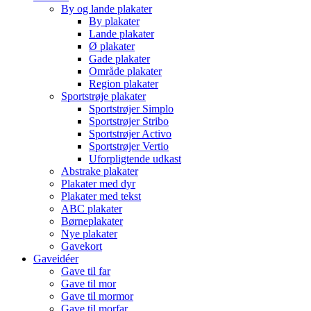
By og lande plakater
By plakater
Lande plakater
Ø plakater
Gade plakater
Område plakater
Region plakater
Sportstrøje plakater
Sportstrøjer Simplo
Sportstrøjer Stribo
Sportstrøjer Activo
Sportstrøjer Vertio
Uforpligtende udkast
Abstrake plakater
Plakater med dyr
Plakater med tekst
ABC plakater
Børneplakater
Nye plakater
Gavekort
Gaveidéer
Gave til far
Gave til mor
Gave til mormor
Gave til morfar