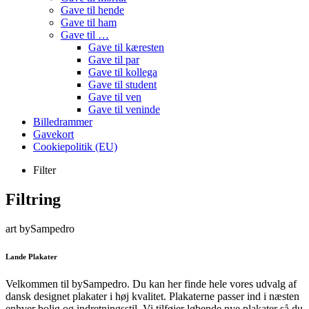
Gave til hende
Gave til ham
Gave til …
Gave til kæresten
Gave til par
Gave til kollega
Gave til student
Gave til ven
Gave til veninde
Billedrammer
Gavekort
Cookiepolitik (EU)
Filter
Filtring
art bySampedro
Lande Plakater
Velkommen til bySampedro. Du kan her finde hele vores udvalg af
dansk designet plakater i høj kvalitet. Plakaterne passer ind i næsten
enhver bolig og indretningsstil. Vi tilføjer løbende nye plakater så du