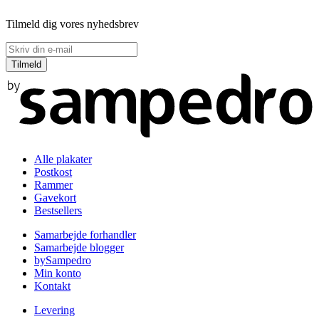
Tilmeld dig vores nyhedsbrev
Alle plakater
Postkost
Rammer
Gavekort
Bestsellers
Samarbejde forhandler
Samarbejde blogger
bySampedro
Min konto
Kontakt
Levering