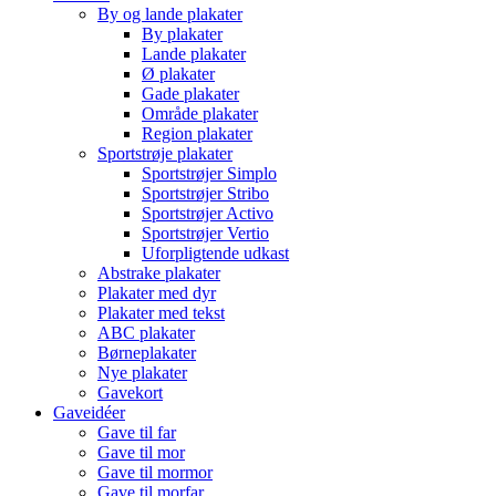
By og lande plakater
By plakater
Lande plakater
Ø plakater
Gade plakater
Område plakater
Region plakater
Sportstrøje plakater
Sportstrøjer Simplo
Sportstrøjer Stribo
Sportstrøjer Activo
Sportstrøjer Vertio
Uforpligtende udkast
Abstrake plakater
Plakater med dyr
Plakater med tekst
ABC plakater
Børneplakater
Nye plakater
Gavekort
Gaveidéer
Gave til far
Gave til mor
Gave til mormor
Gave til morfar