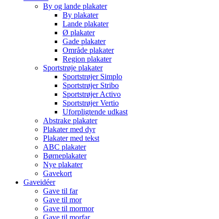
By og lande plakater
By plakater
Lande plakater
Ø plakater
Gade plakater
Område plakater
Region plakater
Sportstrøje plakater
Sportstrøjer Simplo
Sportstrøjer Stribo
Sportstrøjer Activo
Sportstrøjer Vertio
Uforpligtende udkast
Abstrake plakater
Plakater med dyr
Plakater med tekst
ABC plakater
Børneplakater
Nye plakater
Gavekort
Gaveidéer
Gave til far
Gave til mor
Gave til mormor
Gave til morfar