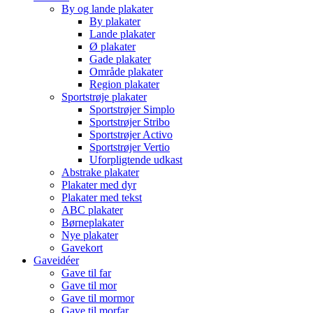
By og lande plakater
By plakater
Lande plakater
Ø plakater
Gade plakater
Område plakater
Region plakater
Sportstrøje plakater
Sportstrøjer Simplo
Sportstrøjer Stribo
Sportstrøjer Activo
Sportstrøjer Vertio
Uforpligtende udkast
Abstrake plakater
Plakater med dyr
Plakater med tekst
ABC plakater
Børneplakater
Nye plakater
Gavekort
Gaveidéer
Gave til far
Gave til mor
Gave til mormor
Gave til morfar