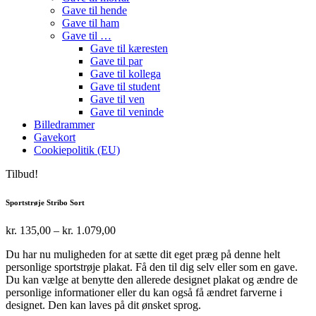
Gave til hende
Gave til ham
Gave til …
Gave til kæresten
Gave til par
Gave til kollega
Gave til student
Gave til ven
Gave til veninde
Billedrammer
Gavekort
Cookiepolitik (EU)
Tilbud!
Sportstrøje Stribo Sort
Prisinterval:
kr.
135,00
–
kr.
1.079,00
kr. 135,00
Du har nu muligheden for at sætte dit eget præg på denne helt
til
personlige sportstrøje plakat. Få den til dig selv eller som en gave.
kr. 1.079,00
Du kan vælge at benytte den allerede designet plakat og ændre de
personlige informationer eller du kan også få ændret farverne i
designet. Den kan laves på dit ønsket sprog.