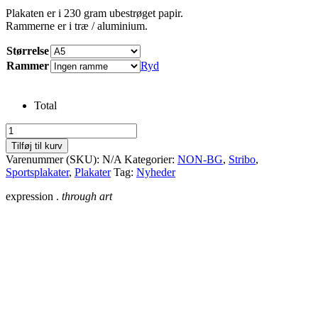
Plakaten er i 230 gram ubestrøget papir.
Rammerne er i træ / aluminium.
Størrelse
Rammer
Ryd
Total
Sportstrøje
Stribo
Tilføj til kurv
Sort
Varenummer (SKU):
N/A
Kategorier:
NON-BG
,
Stribo
,
antal
Sportsplakater
,
Plakater
Tag:
Nyheder
expression .
through art