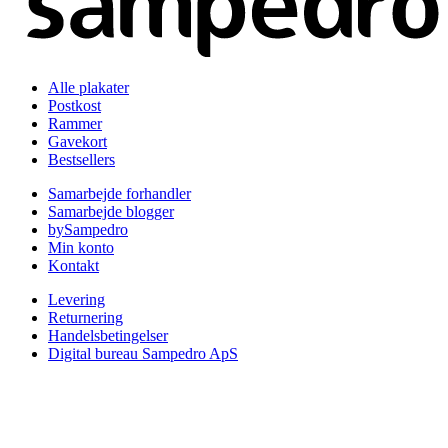
Alle plakater
Postkost
Rammer
Gavekort
Bestsellers
Samarbejde forhandler
Samarbejde blogger
bySampedro
Min konto
Kontakt
Levering
Returnering
Handelsbetingelser
Digital bureau Sampedro ApS