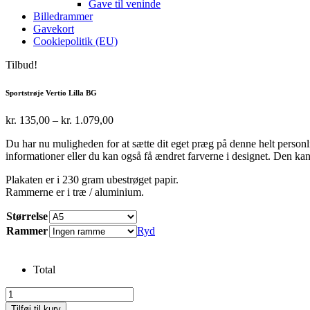
Gave til veninde
Billedrammer
Gavekort
Cookiepolitik (EU)
Tilbud!
Sportstrøje Vertio Lilla BG
Prisinterval:
kr.
135,00
–
kr.
1.079,00
kr. 135,00
Du har nu muligheden for at sætte dit eget præg på denne helt personli
til
informationer eller du kan også få ændret farverne i designet. Den kan
kr. 1.079,00
Plakaten er i 230 gram ubestrøget papir.
Rammerne er i træ / aluminium.
Størrelse
Rammer
Ryd
Total
Sportstrøje
Vertio
Tilføj til kurv