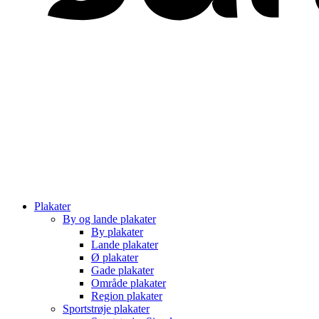
Plakater
By og lande plakater
By plakater
Lande plakater
Ø plakater
Gade plakater
Område plakater
Region plakater
Sportstrøje plakater