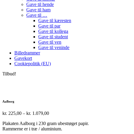
Gave til hende
Gave til ham
Gave til …
Gave til kæresten
Gave til par
Gave til kollega
Gave til student
Gave til ven
Gave til veninde
Billedrammer
Gavekort
Cookiepolitik (EU)
Tilbud!
Aalborg
Prisinterval:
kr.
225,00
–
kr.
1.079,00
kr. 225,00
Plakaten Aalborg i 230 gram ubestrøget papir.
til
Rammerne er i træ / aluminium.
kr. 1.079,00