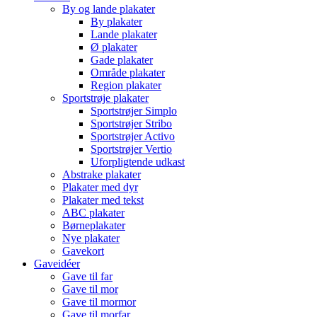
By og lande plakater
By plakater
Lande plakater
Ø plakater
Gade plakater
Område plakater
Region plakater
Sportstrøje plakater
Sportstrøjer Simplo
Sportstrøjer Stribo
Sportstrøjer Activo
Sportstrøjer Vertio
Uforpligtende udkast
Abstrake plakater
Plakater med dyr
Plakater med tekst
ABC plakater
Børneplakater
Nye plakater
Gavekort
Gaveidéer
Gave til far
Gave til mor
Gave til mormor
Gave til morfar