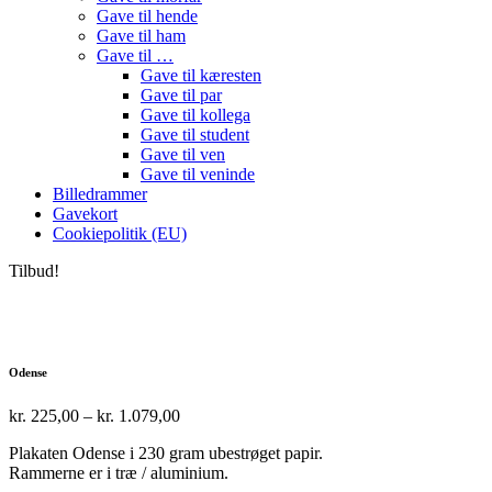
Gave til hende
Gave til ham
Gave til …
Gave til kæresten
Gave til par
Gave til kollega
Gave til student
Gave til ven
Gave til veninde
Billedrammer
Gavekort
Cookiepolitik (EU)
Tilbud!
Odense
Prisinterval:
kr.
225,00
–
kr.
1.079,00
kr. 225,00
Plakaten Odense i 230 gram ubestrøget papir.
til
Rammerne er i træ / aluminium.
kr. 1.079,00