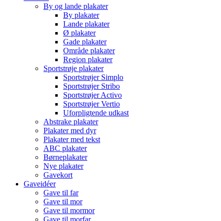
By og lande plakater
By plakater
Lande plakater
Ø plakater
Gade plakater
Område plakater
Region plakater
Sportstrøje plakater
Sportstrøjer Simplo
Sportstrøjer Stribo
Sportstrøjer Activo
Sportstrøjer Vertio
Uforpligtende udkast
Abstrake plakater
Plakater med dyr
Plakater med tekst
ABC plakater
Børneplakater
Nye plakater
Gavekort
Gaveidéer
Gave til far
Gave til mor
Gave til mormor
Gave til morfar