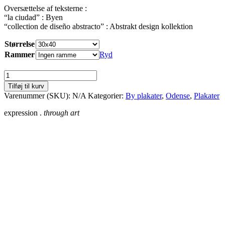
Oversættelse af teksterne :
“la ciudad” : Byen
“collection de diseño abstracto” : Abstrakt design kollektion
Størrelse
Rammer
Ryd
Odense
antal
Tilføj til kurv
Varenummer (SKU):
N/A
Kategorier:
By plakater
,
Odense
,
Plakater
expression .
through art