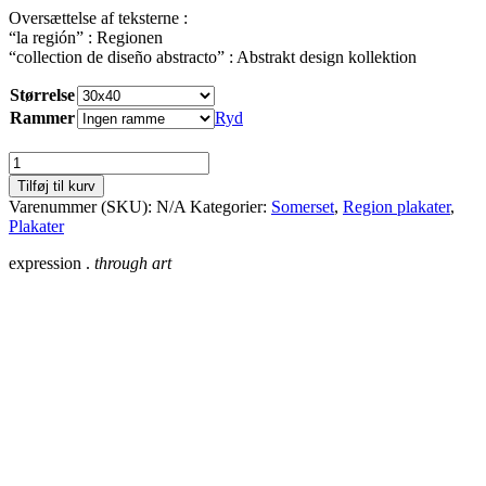
Oversættelse af teksterne :
“la región” : Regionen
“collection de diseño abstracto” : Abstrakt design kollektion
Størrelse
Rammer
Ryd
Somerset
antal
Tilføj til kurv
Varenummer (SKU):
N/A
Kategorier:
Somerset
,
Region plakater
,
Plakater
expression .
through art