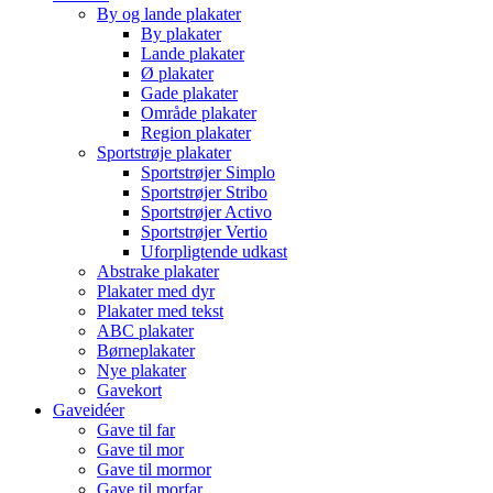
By og lande plakater
By plakater
Lande plakater
Ø plakater
Gade plakater
Område plakater
Region plakater
Sportstrøje plakater
Sportstrøjer Simplo
Sportstrøjer Stribo
Sportstrøjer Activo
Sportstrøjer Vertio
Uforpligtende udkast
Abstrake plakater
Plakater med dyr
Plakater med tekst
ABC plakater
Børneplakater
Nye plakater
Gavekort
Gaveidéer
Gave til far
Gave til mor
Gave til mormor
Gave til morfar