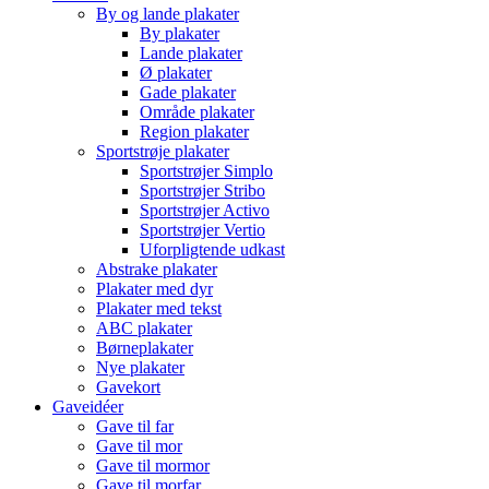
By og lande plakater
By plakater
Lande plakater
Ø plakater
Gade plakater
Område plakater
Region plakater
Sportstrøje plakater
Sportstrøjer Simplo
Sportstrøjer Stribo
Sportstrøjer Activo
Sportstrøjer Vertio
Uforpligtende udkast
Abstrake plakater
Plakater med dyr
Plakater med tekst
ABC plakater
Børneplakater
Nye plakater
Gavekort
Gaveidéer
Gave til far
Gave til mor
Gave til mormor
Gave til morfar