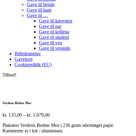
Gave til hende
Gave til ham
Gave til …
Gave til kæresten
Gave til par
Gave til kollega
Gave til student
Gave til ven
Gave til veninde
Billedrammer
Gavekort
Cookiepolitik (EU)
Tilbud!
Verdens Bedste Mor
Prisinterval:
kr.
135,00
–
kr.
1.079,00
kr. 135,00
Plakaten Verdens Bedste Mor i 230 gram ubestrøget papir.
til
Rammerne er i træ / aluminium.
kr. 1.079,00